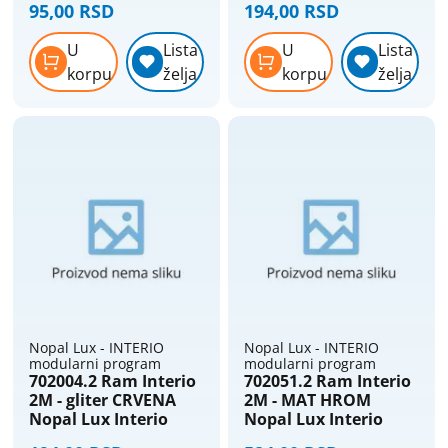
95,00 RSD
194,00 RSD
U
Lista
U
Lista
korpu
želja
korpu
želja
Nopal Lux - INTERIO
Nopal Lux - INTERIO
modularni program
modularni program
702004.2 Ram Interio
702051.2 Ram Interio
2M - gliter CRVENA
2M - MAT HROM
Nopal Lux Interio
Nopal Lux Interio