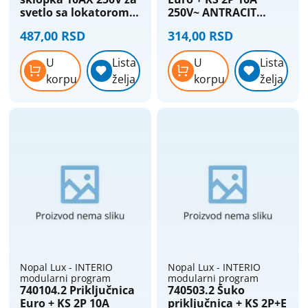
priključnice
svetlo sa lokatorom
250V~ ANTRACIT
Termostati - sobni
2M Signal BELA Nopal
Nopal Lux Interio
Nopal lux - elektroinstalacioni
Termostati - štapni
487,00 RSD
314,00 RSD
Lux Interio
materijal
U
Lista
U
Lista
Nopal lux - interio modularni program
korpu
želja
korpu
želja
Nopal lux - mikro prekidači i
priključnice
Nopal lux - og lux prekidači i
priključnice
Nopal lux - primera prekidaci
prikljucnice
Nožasti osigurači
Priključni kablovi i gajtani
Produžni kablovi i podsklopovi
Provodnici (žice) - licnasti
Nopal Lux - INTERIO
Nopal Lux - INTERIO
Provodnici (žice) - pun presek
modularni program
modularni program
740104.2 Priključnica
740503.2 Šuko
Provodnici silikonski - licnasti
Euro + KS 2P 10A
priključnica + KS 2P+E