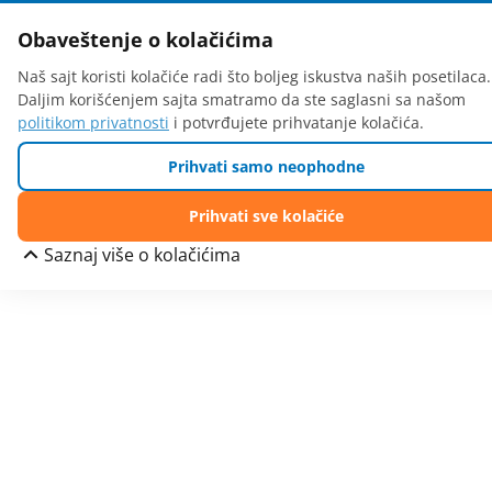
Obaveštenje o kolačićima
Naš sajt koristi kolačiće radi što boljeg iskustva naših posetilaca.
Daljim korišćenjem sajta smatramo da ste saglasni sa našom
politikom privatnosti
i potvrđujete prihvatanje kolačića.
Prihvati samo neophodne
Prihvati sve kolačiće
Saznaj više o kolačićima
Težina
Iznos
(u kg)
0-5
390,00
RSD