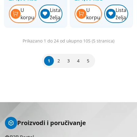
U
Lista
U
Lista
korpu
želja
korpu
želja
Prikazano 1 do 24 od ukupno 105 (5 stranica)
1
2
3
4
5
Proizvodi i poručivanje