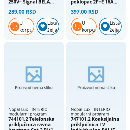
250V~ Signal BELA
poklopac 2P+E 16A
Nopal Lux Interio
250V~ 2M Signal BELA
289,00 RSD
397,00 RSD
Nopal Lux Interio
U
Lista
U
Lista
korpu
želja
korpu
želja
Nopal Lux - INTERIO
Nopal Lux - INTERIO
modularni program
modularni program
744101.2 Telefonska
747101.2 Koaksijalna
priključnica ravna
priključnica TV