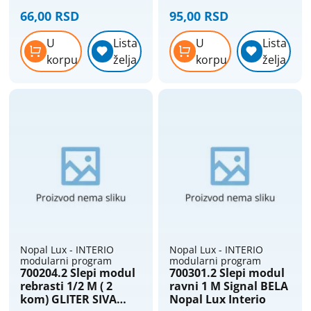
Nopal Lux Interio
Nopal Lux Interio
66,00 RSD
95,00 RSD
U
Lista
U
Lista
korpu
želja
korpu
želja
Nopal Lux - INTERIO
Nopal Lux - INTERIO
modularni program
modularni program
700204.2 Slepi modul
700301.2 Slepi modul
rebrasti 1/2 M ( 2
ravni 1 M Signal BELA
kom) GLITER SIVA
Nopal Lux Interio