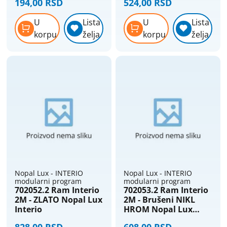
194,00 RSD
524,00 RSD
U
Lista
U
Lista
korpu
želja
korpu
želja
Nopal Lux - INTERIO
Nopal Lux - INTERIO
modularni program
modularni program
702052.2 Ram Interio
702053.2 Ram Interio
2M - ZLATO Nopal Lux
2M - Brušeni NIKL
Interio
HROM Nopal Lux
Interio
828,00 RSD
608,00 RSD