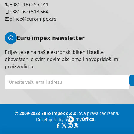
+381 (18) 255 141
+381 (62) 513 564
office@euroimpex.rs
Euro impex newsletter
Prijavite se na naš elektronski bilten i budite
obavešteni o svim novim akcijama i novopridošlim
proizvodima.
© 2009-2023 Euro impex d.o.o.
Sva prava zadržana.
Developed by
myOffice