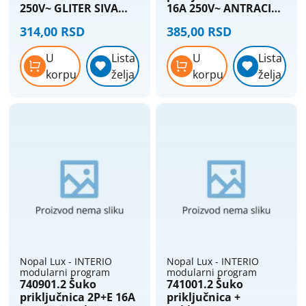
Razvodne kutije og
250V~ GLITER SIVA
16A 250V~ ANTRACIT
Nopal Lux Interio
Nopal Lux Interio
Razvodne kutije ukopavajuce
314,00 RSD
385,00 RSD
Razvodne table
U
Lista
U
Lista
Razvodni ormani
korpu
želja
korpu
želja
Razvodnici - strujni razdelnici
Tajmeri i releji
Tlačne sklopke
Topljivi osigurači, osnove, umeci
Utikači i prenosne priključnice
Nopal Lux - INTERIO
Nopal Lux - INTERIO
modularni program
modularni program
740901.2 Šuko
741001.2 Šuko
priključnica 2P+E 16A
priključnica +