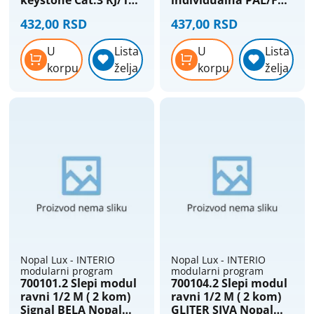
keystone Cat.3 RJ/11
individualna PAL/F
6/4 Signal BELA Nopal
0dB Signal BELA
432,00 RSD
437,00 RSD
Lux Interio
Nopal Lux Interio
U
Lista
U
Lista
korpu
želja
korpu
želja
Nopal Lux - INTERIO
Nopal Lux - INTERIO
modularni program
modularni program
700101.2 Slepi modul
700104.2 Slepi modul
ravni 1/2 M ( 2 kom)
ravni 1/2 M ( 2 kom)
Signal BELA Nopal
GLITER SIVA Nopal