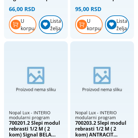
Lux Interio
Lux Interio
66,00 RSD
95,00 RSD
U
Lista
U
Lista
korpu
želja
korpu
želja
Nopal Lux - INTERIO
Nopal Lux - INTERIO
modularni program
modularni program
700201.2 Slepi modul
700203.2 Slepi modul
rebrasti 1/2 M ( 2
rebrasti 1/2 M ( 2
kom) Signal BELA
kom) ANTRACIT