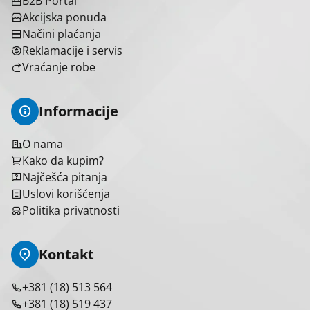
B2B Portal
Brend
Akcijska ponuda
Načini plaćanja
Nopal Lux
105
Reklamacije i servis
Vraćanje robe
Izbriši sve
Primeni filtere
Informacije
O nama
Kako da kupim?
Najčešća pitanja
Uslovi korišćenja
Politika privatnosti
Kontakt
+381 (18) 513 564
+381 (18) 519 437