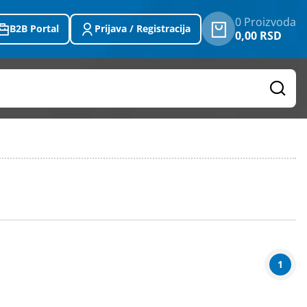
0 Proizvoda
B2B Portal
Prijava / Registracija
0,00 RSD
1
Težina
(u kg)