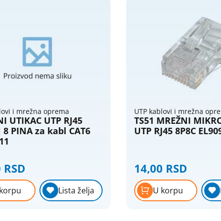
lovi i mrežna oprema
UTP kablovi i mrežna opr
I UTIKAC UTP RJ45
TS51 MREŽNI MIKR
 8 PINA za kabl CAT6
UTP RJ45 8P8C EL90
11
0 RSD
14,00 RSD
korpu
Lista želja
U korpu