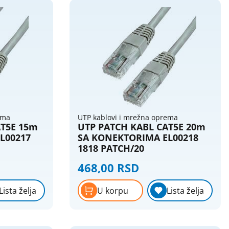
ema
UTP kablovi i mrežna oprema
AT5E 15m
UTP PATCH KABL CAT5E 20m
L00217
SA KONEKTORIMA EL00218
1818 PATCH/20
468,00 RSD
Lista želja
U korpu
Lista želja