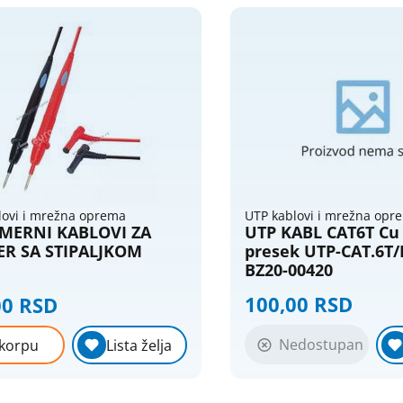
lovi i mrežna oprema
UTP kablovi i mrežna opr
MERNI KABLOVI ZA
UTP KABL CAT6T Cu
R SA STIPALJKOM
presek UTP-CAT.6T
BZ20-00420
100,00 RSD
00 RSD
Nedostupan
korpu
Lista želja