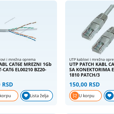
lovi i mrežna oprema
UTP kablovi i mrežna opr
ABL CAT6E MREZNI 1Gb
UTP PATCH KABL C
T-CAT6 EL00210 BZ20-
SA KONEKTORIMA E
1810 PATCH/3
0 RSD
150,00 RSD
korpu
Lista želja
U korpu