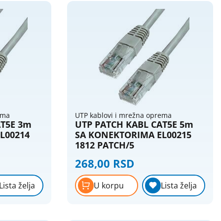
0-5
3
5.01-
4
10
10.01-
5
20
20.01-
7
ema
UTP kablovi i mrežna oprema
30
AT5E 3m
UTP PATCH KABL CAT5E 5m
L00214
SA KONEKTORIMA EL00215
1812 PATCH/5
268,00 RSD
Lista želja
U korpu
Lista želja