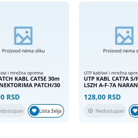
lovi i mrežna oprema
UTP kablovi i mrežna opr
ATCH KABL CAT5E 30m
UTP KABL CAT7A S/
NEKTORIMA PATCH/30
LSZH A-F-7A NARAN
00 RSD
128,00 RSD
edostupan
Nedostupan
Lista želja