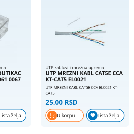
ema
UTP kablovi i mrežna oprema
OUTIKAC
UTP MREZNI KABL CAT5E CCA
961 0067
KT-CAT5 EL0021
UTP MREZNI KABL CAT5E CCA EL0021 KT-
CAT5
25,00 RSD
Lista želja
U korpu
Lista želja