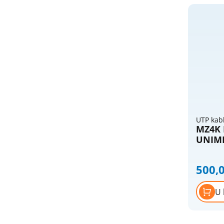
Razvodni ormani
Razvodnici - strujni razdelnici
Tajmeri i releji
Tlačne sklopke
Topljivi osigurači, osnove, umeci
Utikači i prenosne priključnice
UTP kab
MZ4K 
UNIME
500,
U 