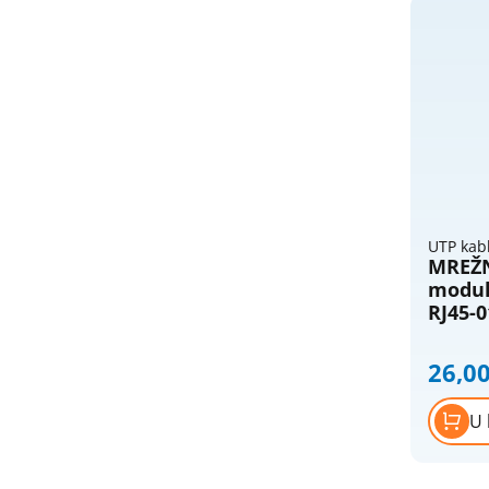
Nopal lux - interio modularni program
Nopal lux - mikro prekidači i
priključnice
Nopal lux - og lux prekidači i
priključnice
Nopal lux - primera prekidaci
prikljucnice
Nožasti osigurači
Priključni kablovi i gajtani
UTP kab
MREŽN
Produžni kablovi i podsklopovi
modul
Provodnici (žice) - licnasti
RJ45-0
Provodnici (žice) - pun presek
26,0
Provodnici silikonski - licnasti
Razvodne kutije og
U 
Razvodne kutije ukopavajuce
Razvodne table