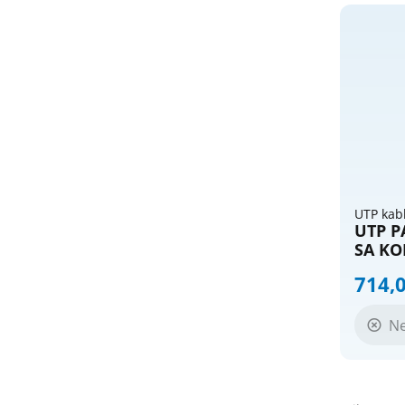
UTP kab
UTP P
SA KO
714,
N