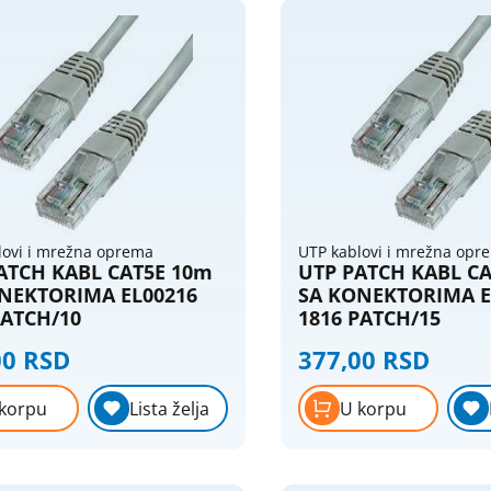
lovi i mrežna oprema
UTP kablovi i mrežna opr
ATCH KABL CAT5E 10m
UTP PATCH KABL C
NEKTORIMA EL00216
SA KONEKTORIMA E
PATCH/10
1816 PATCH/15
00 RSD
377,00 RSD
korpu
Lista želja
U korpu