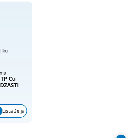
ema
FTP Cu
DZASTI
Lista želja