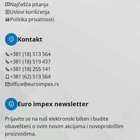
Najčešća pitanja
Uslovi korišćenja
Politika privatnosti
Kontakt
+381 (18) 513 564
+381 (18) 519 437
+381 (18) 255 141
+381 (62) 513 564
office@euroimpex.rs
Euro impex newsletter
Prijavite se na naš elektronski bilten i budite
obavešteni o svim novim akcijama i novopridošlim
proizvodima.