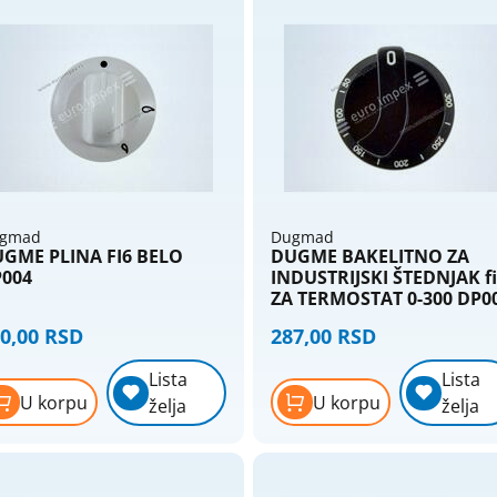
Razvodne kutije og
Razvodne kutije ukopavajuce
Razvodne table
Razvodni ormani
Razvodnici - strujni razdelnici
Tajmeri i releji
Tlačne sklopke
Topljivi osigurači, osnove, umeci
gmad
Dugmad
GME PLINA FI6 BELO
DUGME BAKELITNO ZA
Utikači i prenosne priključnice
004
INDUSTRIJSKI ŠTEDNJAK f
ZA TERMOSTAT 0-300 DP0
0,00 RSD
287,00 RSD
Lista
Lista
U korpu
U korpu
želja
želja