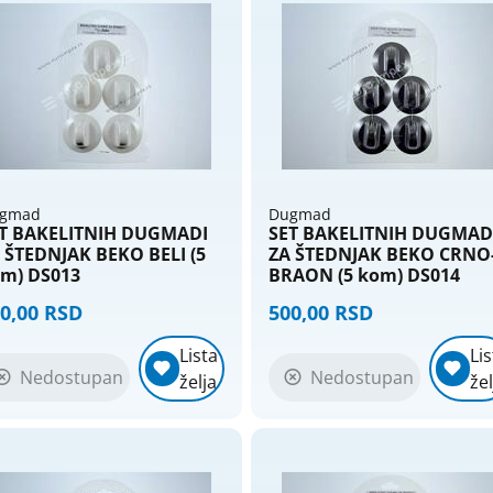
gmad
Dugmad
T BAKELITNIH DUGMADI
SET BAKELITNIH DUGMAD
 ŠTEDNJAK BEKO BELI (5
ZA ŠTEDNJAK BEKO CRNO
m) DS013
BRAON (5 kom) DS014
0,00 RSD
500,00 RSD
Lista
Lis
Nedostupan
Nedostupan
želja
žel