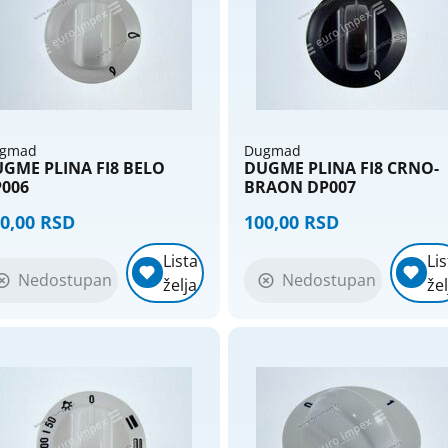
gmad
Dugmad
GME PLINA FI8 BELO
DUGME PLINA FI8 CRNO-
006
BRAON DP007
0,00 RSD
100,00 RSD
Lista
Lis
Nedostupan
Nedostupan
želja
žel