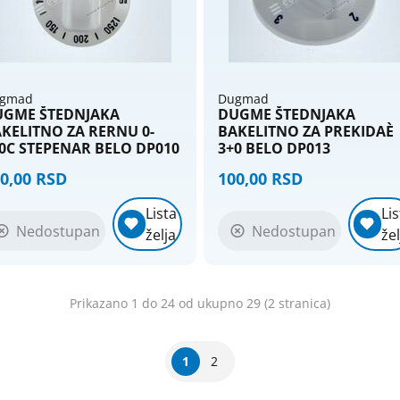
gmad
Dugmad
UGME ŠTEDNJAKA
DUGME ŠTEDNJAKA
KELITNO ZA RERNU 0-
BAKELITNO ZA PREKIDAÈ
0C STEPENAR BELO DP010
3+0 BELO DP013
0,00 RSD
100,00 RSD
Lista
Lis
Nedostupan
Nedostupan
želja
žel
Prikazano 1 do 24 od ukupno 29 (2 stranica)
1
2