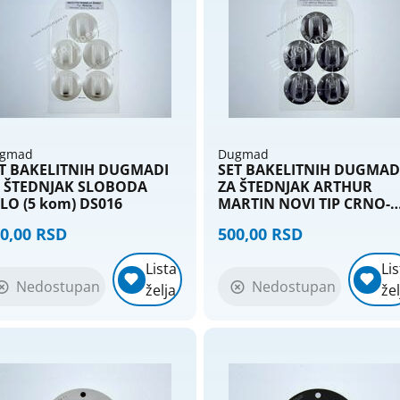
gmad
Dugmad
T BAKELITNIH DUGMADI
SET BAKELITNIH DUGMAD
 ŠTEDNJAK SLOBODA
ZA ŠTEDNJAK ARTHUR
LO (5 kom) DS016
MARTIN NOVI TIP CRNO-
BRAON (5 kom) DS020
0,00 RSD
500,00 RSD
Lista
Lis
Nedostupan
Nedostupan
želja
žel