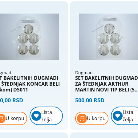
priključnice
Termostati - sobni
Nopal lux - elektroinstalacioni
Termostati - štapni
materijal
Nopal lux - interio modularni program
Nopal lux - mikro prekidači i
priključnice
Nopal lux - og lux prekidači i
priključnice
Nopal lux - primera prekidaci
gmad
Dugmad
prikljucnice
T BAKELITNIH DUGMADI
SET BAKELITNIH DUGMAD
 ŠTEDNJAK KONCAR BELI
ZA ŠTEDNJAK ARTHUR
Nožasti osigurači
 kom) DS011
MARTIN NOVI TIP BELI (5
Priključni kablovi i gajtani
kom) DS019
0,00 RSD
500,00 RSD
Produžni kablovi i podsklopovi
Lista
Lista
Provodnici (žice) - licnasti
U korpu
U korpu
želja
želja
Provodnici (žice) - pun presek
Provodnici silikonski - licnasti