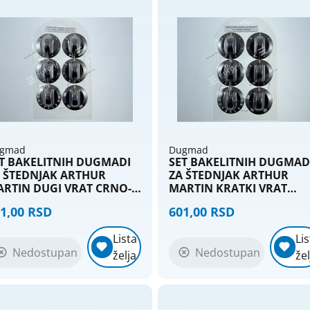
gmad
Dugmad
T BAKELITNIH DUGMADI
SET BAKELITNIH DUGMAD
 ŠTEDNJAK ARTHUR
ZA ŠTEDNJAK ARTHUR
RTIN DUGI VRAT CRNO-
MARTIN KRATKI VRAT
AON (6 kom) DS008
CRNO-BRAON (6 kom)
1,00 RSD
601,00 RSD
DS010
Lista
Lis
Nedostupan
Nedostupan
želja
žel