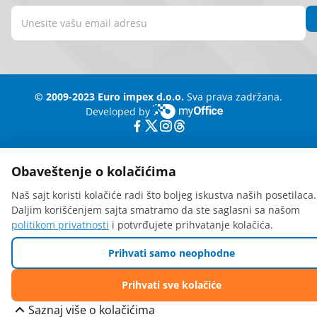
© 2009-2023 Euro impex d.o.o.
Sva prava zadržana.
Developed by
myOffice
Obaveštenje o kolačićima
Naš sajt koristi kolačiće radi što boljeg iskustva naših posetilaca.
Daljim korišćenjem sajta smatramo da ste saglasni sa našom
politikom privatnosti
i potvrđujete prihvatanje kolačića.
Prihvati samo neophodne
Prihvati sve kolačiće
Saznaj više o kolačićima