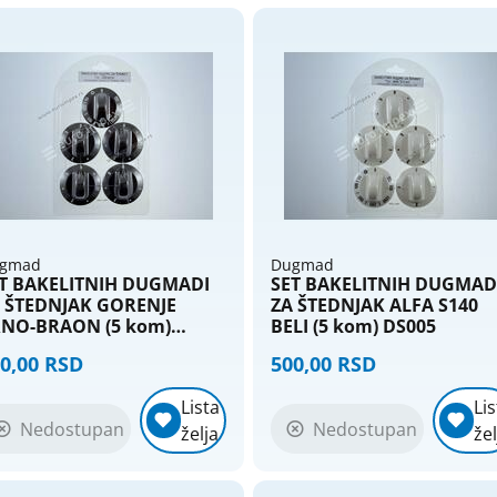
gmad
Dugmad
T BAKELITNIH DUGMADI
SET BAKELITNIH DUGMAD
 ŠTEDNJAK GORENJE
ZA ŠTEDNJAK ALFA S140
NO-BRAON (5 kom)
BELI (5 kom) DS005
004
0,00 RSD
500,00 RSD
Lista
Lis
Nedostupan
Nedostupan
želja
žel