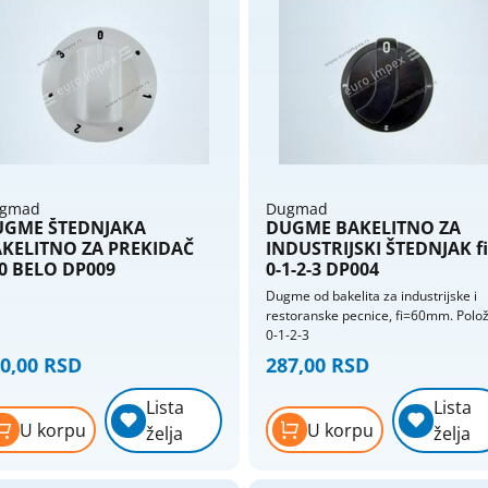
gmad
Dugmad
UGME ŠTEDNJAKA
DUGME BAKELITNO ZA
KELITNO ZA PREKIDAČ
INDUSTRIJSKI ŠTEDNJAK f
0 BELO DP009
0-1-2-3 DP004
Dugme od bakelita za industrijske i
restoranske pecnice, fi=60mm. Polož
0-1-2-3
0,00 RSD
287,00 RSD
Lista
Lista
U korpu
U korpu
želja
želja