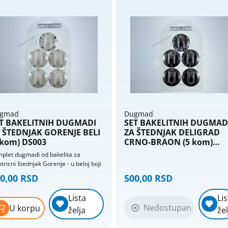
gmad
Dugmad
T BAKELITNIH DUGMADI
SET BAKELITNIH DUGMAD
 ŠTEDNJAK GORENJE BELI
ZA ŠTEDNJAK DELIGRAD
 kom) DS003
CRNO-BRAON (5 kom)
DS002
plet dugmadi od bakelita za
ktricni štednjak Gorenje - u beloj boji
0,00 RSD
500,00 RSD
Lista
Lis
Nedostupan
U korpu
želja
žel