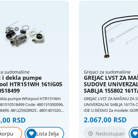
 za sudomašine
Grejaci za sudomašine
c i dekla pumpe
GREJAC LVST ZA MA
ool HTR151WH 161IG05
SUDOVE UNIVERZA
0518499
SABLJA 155802 161T
HTR100TA IEGSM00
 dekla pumpe Whirpool HTR151WH
GREJAC LVST ZA MAŠINU ZA 
481010518499 Code: 480131000096,
UNIVERZALNI SABLJA 161TA CODE: 155802
8499, 481225928925 , 48014010204
IDE U DESNO Za modele: GOR
040W Napon: 230V, 50Hz Odgovora
GS60011W GORENJE GS6111
2.067,00 RSD
4,00 RSD
e: WP75 / 3 WP75 / 3 ADP6837PC
GV60010
ALU ADG987 / 1FD ADG987 / 1WH
Nedostupan
korpu
Lista želja
 1NB ADG987 / 1IX ADG9527 / 1