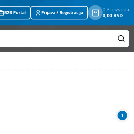
0 Proizvoda
B2B Portal
Prijava / Registracija
0,00 RSD
1
Težina
(u kg)