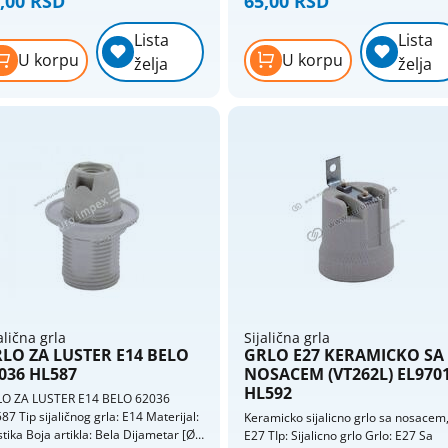
,00 RSD
65,00 RSD
Razvodne kutije og
ikla: Bela Dijametar [Ø] (mm): 17
[Ø] (mm): 27,5 Visina [h] (mm): 16
ina [h] (mm): 10
Razvodne kutije ukopavajuce
Lista
Lista
U korpu
U korpu
želja
želja
Razvodne table
Razvodni ormani
Razvodnici - strujni razdelnici
Tajmeri i releji
Tlačne sklopke
Topljivi osigurači, osnove, umeci
Utikači i prenosne priključnice
alična grla
Sijalična grla
LO ZA LUSTER E14 BELO
GRLO E27 KERAMICKO SA
036 HL587
NOSACEM (VT262L) EL970
HL592
O ZA LUSTER E14 BELO 62036
87 Tip sijaličnog grla: E14 Materijal:
Keramicko sijalicno grlo sa nosacem
stika Boja artikla: Bela Dijametar [Ø]
E27 TIp: Sijalicno grlo Grlo: E27 Sa