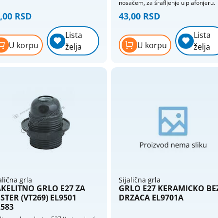
): 25/40 Visina [h] (mm): 55
nosačem, za šrafljenje u plafonjeru.
,00 RSD
43,00 RSD
Lista
Lista
U korpu
U korpu
želja
želja
alična grla
Sijalična grla
KELITNO GRLO E27 ZA
GRLO E27 KERAMICKO BE
STER (VT269) EL9501
DRZACA EL9701A
583