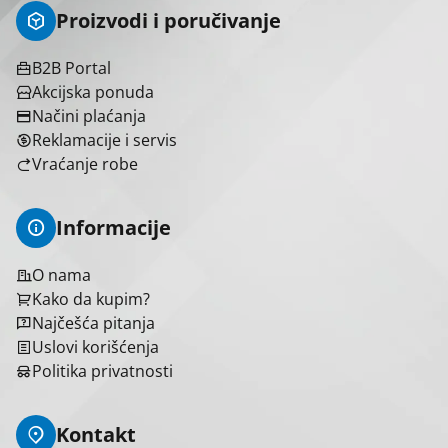
Proizvodi i poručivanje
B2B Portal
Brend
Akcijska ponuda
Načini plaćanja
Biton
1
Reklamacije i servis
Elit +
1
Vraćanje robe
Horoz elektrik
1
Razni proizvođači
7
Informacije
O nama
Kako da kupim?
Izbriši sve
Primeni filtere
Najčešća pitanja
Uslovi korišćenja
Politika privatnosti
Kontakt