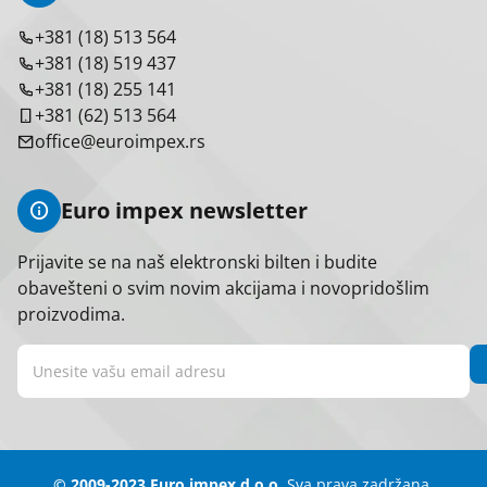
+381 (18) 513 564
+381 (18) 519 437
+381 (18) 255 141
+381 (62) 513 564
office@euroimpex.rs
Euro impex newsletter
Prijavite se na naš elektronski bilten i budite
obavešteni o svim novim akcijama i novopridošlim
proizvodima.
© 2009-2023 Euro impex d.o.o.
Sva prava zadržana.