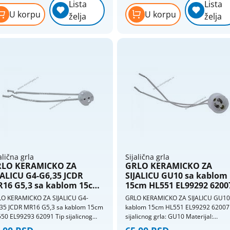
Lista
Lista
priključnice
Termostati - sobni
U korpu
U korpu
želja
želja
Nopal lux - elektroinstalacioni
Termostati - štapni
materijal
Nopal lux - interio modularni program
Nopal lux - mikro prekidači i
priključnice
Nopal lux - og lux prekidači i
priključnice
Nopal lux - primera prekidaci
prikljucnice
Nožasti osigurači
Priključni kablovi i gajtani
alična grla
Sijalična grla
LO KERAMICKO ZA
GRLO KERAMICKO ZA
Produžni kablovi i podsklopovi
JALICU G4-G6,35 JCDR
SIJALICU GU10 sa kablom
16 G5,3 sa kablom 15cm
15cm HL551 EL99292 6200
Provodnici (žice) - licnasti
550 EL99293 62091
O KERAMICKO ZA SIJALICU G4-
GRLO KERAMICKO ZA SIJALICU GU10
Provodnici (žice) - pun presek
35 JCDR MR16 G5,3 sa kablom 15cm
kablom 15cm HL551 EL99292 62007 
Provodnici silikonski - licnasti
50 EL99293 62091 Tip sijalicnog
sijalicnog grla: GU10 Materijal:
a: G4/6.35 Materijal: Keramika Boja
Keramika Boja artikla: Bela Dijameta