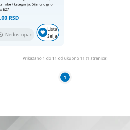
ta robe / kategorija: Sijalicno grlo
o: E27
,00 RSD
Lista
Nedostupan
želja
Prikazano 1 do 11 od ukupno 11 (1 stranica)
1