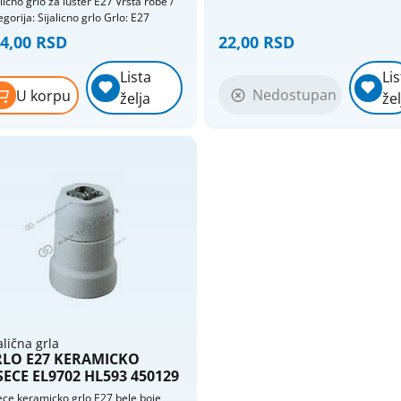
alicno grlo za luster E27 Vrsta robe /
kategorija: Sijalicno grlo Grlo: E27
4,00 RSD
22,00 RSD
Lista
Lis
Nedostupan
U korpu
želja
žel
alična grla
LO E27 KERAMICKO
SECE EL9702 HL593 450129
ece keramicko grlo E27 bele boje