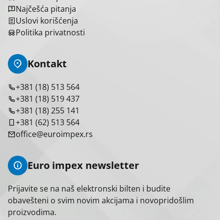
Najčešća pitanja
Uslovi korišćenja
Politika privatnosti
Kontakt
+381 (18) 513 564
+381 (18) 519 437
+381 (18) 255 141
+381 (62) 513 564
office@euroimpex.rs
Euro impex newsletter
Prijavite se na naš elektronski bilten i budite
obavešteni o svim novim akcijama i novopridošlim
proizvodima.