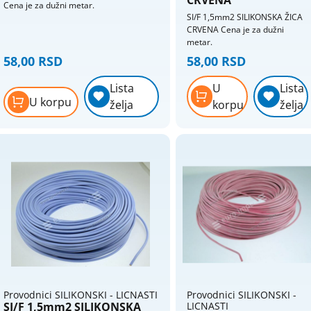
Cena je za dužni metar.
priključnice
Termostati - sobni
SI/F 1,5mm2 SILIKONSKA ŽICA
Nopal lux - elektroinstalacioni
CRVENA Cena je za dužni
Termostati - štapni
metar.
materijal
58,00 RSD
58,00 RSD
Nopal lux - interio modularni program
Nopal lux - mikro prekidači i
Lista
U
Lista
priključnice
U korpu
želja
korpu
želja
Nopal lux - og lux prekidači i
priključnice
Nopal lux - primera prekidaci
prikljucnice
Nožasti osigurači
Priključni kablovi i gajtani
Produžni kablovi i podsklopovi
Provodnici (žice) - licnasti
Provodnici (žice) - pun presek
Provodnici silikonski - licnasti
Provodnici SILIKONSKI - LICNASTI
Provodnici SILIKONSKI -
SI/F 1,5mm2 SILIKONSKA
LICNASTI