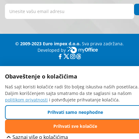
© 2009-2023 Euro impex d.o.o.
Sva prava zadržana.
Developed by
myOffice
Obaveštenje o kolačićima
Naš sajt koristi kolačiće radi što boljeg iskustva naših posetilaca.
Daljim korišćenjem sajta smatramo da ste saglasni sa našom
politikom privatnosti
i potvrđujete prihvatanje kolačića.
Prihvati samo neophodne
Prihvati sve kolačiće
Saznaj više o kolačićima