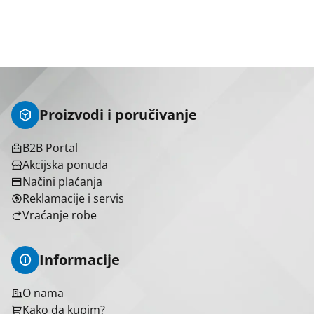
Proizvodi i poručivanje
B2B Portal
Brend
Akcijska ponuda
Načini plaćanja
Razni proizvođači
13
Reklamacije i servis
Vraćanje robe
Izbriši sve
Primeni filtere
Informacije
O nama
Kako da kupim?