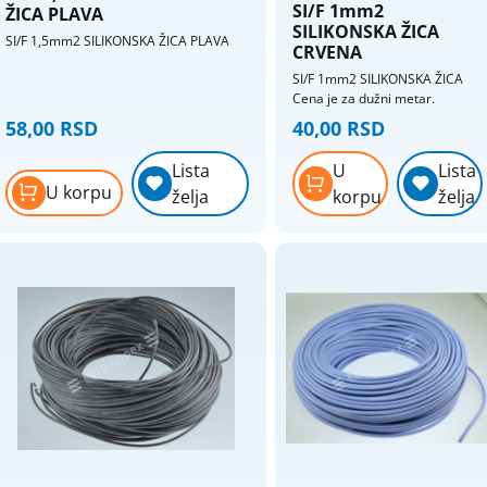
Razvodne kutije og
SI/F 1mm2
ŽICA PLAVA
SILIKONSKA ŽICA
Razvodne kutije ukopavajuce
SI/F 1,5mm2 SILIKONSKA ŽICA PLAVA
CRVENA
Razvodne table
SI/F 1mm2 SILIKONSKA ŽICA
Cena je za dužni metar.
Razvodni ormani
58,00 RSD
40,00 RSD
Razvodnici - strujni razdelnici
Tajmeri i releji
Lista
U
Lista
U korpu
želja
korpu
želja
Tlačne sklopke
Topljivi osigurači, osnove, umeci
Utikači i prenosne priključnice