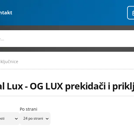
ntakt
iključnice
 Lux - OG LUX prekidači i prikl
Po strani