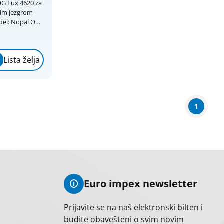
OG Lux 4620 za
kim jezgrom
Lista želja
la i cevi do 16
1
Euro impex newsletter
Prijavite se na naš elektronski bilten i
budite obavešteni o svim novim