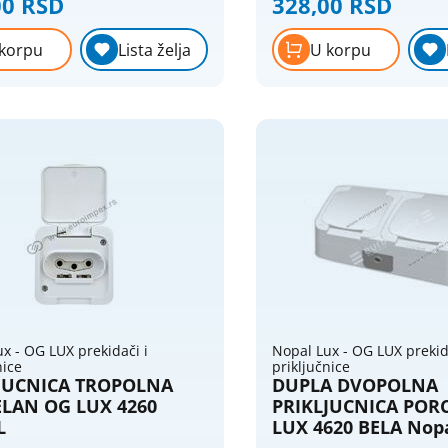
00 RSD
328,00 RSD
RAL7035 Ugradnja: Montaža na zid Ostalo:
ulaz kabela i cevi do 16 mm
direktan ulaz kabela i cevi d
korpu
Lista želja
U korpu
x - OG LUX prekidači i
Nopal Lux - OG LUX prekid
nice
priključnice
JUCNICA TROPOLNA
DUPLA DVOPOLNA
LAN OG LUX 4260
PRIKLJUCNICA POR
L
LUX 4620 BELA Nopa