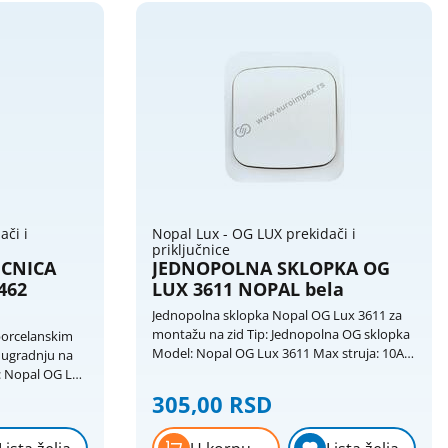
0-5
3
5.01-
4
10
10.01-
5
20
20.01-
7
ači i
Nopal Lux - OG LUX prekidači i
30
priključnice
UCNICA
JEDNOPOLNA SKLOPKA OG
462
LUX 3611 NOPAL bela
Jednopolna sklopka Nopal OG Lux 3611 za
montažu na zid Tip: Jednopolna OG sklopka
porcelanskim
Model: Nopal OG Lux 3611 Max struja: 10A
 ugradnju na
Napon: 250V Boje: bela RAL9003 / siva
RAL7035 Ugradnja: Montaža na zid Ostalo:
305,00 RSD
direktan ulaz kabela i cevi do 16 mm