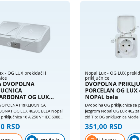
x - OG LUX prekidači i
Nopal Lux - OG LUX prekid
nice
priključnice
A DVOPOLNA
DVOPOLNA PRIKLJ
JUCNICA
PORCELAN OG LUX 
KARBONAT OG LUX
NOPAL bela
 BELA Nopal lux
VOPOLNA PRIKLJUCNICA
Dvopolna OG prikljucnica sa 
BONAT OG LUX 4620C BELA Nopal
jezgrom Nopal OG Lux 462 za
 priključnica 16 A 250 V~ IEC 60884-
zid Tip: OG prikljucnica Model: Nopal OG Lux
im jezgrom
462 Max struja: 16A Napon: 250V Boje: Bela
00 RSD
351,00 RSD
a zid, direktan ulaz kabela i cevi
RAL9003 / siva RAL7035 Ugradnja: Montaža
m
na zid Ostalo: Porcelansko jezgro / CEE7