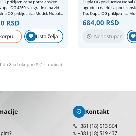
OG prikljucnica sa porcelanskim
Dupla OG prikljucnica Nopal 
Nopal OG 4260 za ugradnju na zid
ugradnju na zid sa porcelans
 OG prikljucnica Model: Nopal
Tip: Dupla OG prikljucnica Model: Nopal OG
Lux 4620 Max struja: 16A Napon: 250V Boje:
684,00 RSD
00 RSD
 / siva RAL7035 Ugradnja:
Bela RAL9003 / siva RAL7035 Ugradnja
rcelansko jezgro /
Montaža na zid: Ostalo Porcelansko jezgro /
Nedostupan
korpu
Lista želja
ulaz kabela i cevi do 16 mm
CEE7 2P+E / direktan ulaz kabe
mm
1 do 8 od ukupno 8 (1 stranica)
macije
Kontakt
+381 (18) 513 564
upim?
+381 (18) 519 437