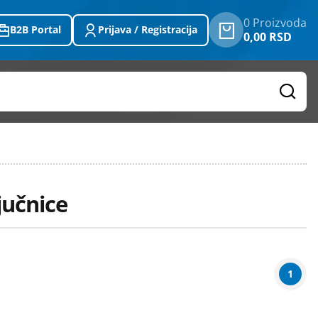
0 Proizvoda
B2B Portal
Prijava / Registracija
0,00 RSD
jučnice
1
Težina
(u kg)