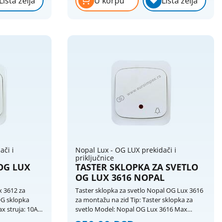
Lista želja
U korpu
Lista želja
 cevi do 16 mm
ači i
Nopal Lux - OG LUX prekidači i
priključnice
OG LUX
TASTER SKLOPKA ZA SVETLO
OG LUX 3616 NOPAL
x 3612 za
Taster sklopka za svetlo Nopal OG Lux 3616
OG sklopka
za montažu na zid Tip: Taster sklopka za
svetlo Model: Nopal OG Lux 3616 Max
struja: 10A Napon: 250V Boje: bela RAL9003 /