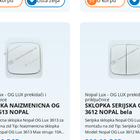
korpu
Lista želja
U korpu
2P+E / direktan ulaz kabela i
x - OG LUX prekidači i
Nopal Lux - OG LUX prekid
nice
priključnice
PKA NAIZMENICNA OG
SKLOPKA SERIJSKA 
613 NOPAL
3612 NOPAL bela
cna sklopka Nopal OG Lux 3613 za
Serijska sklopka Nopal OG Lu
na zid Tip: Naizmenicna sklopka
montažu na zid Tip: Serijska 
OG Lux 3613 Max struja: 10A
Model: Nopal OG Lux 3612 Max struja: 10A
9003 / siva
Napon: 250V Boje: bela RAL9003 / siva