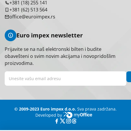
+381 (18) 255 141
+381 (62) 513 564
office@euroimpex.rs
Euro impex newsletter
Prijavite se na naš elektronski bilten i budite
obavešteni o svim novim akcijama i novopridošlim
proizvodima.
© 2009-2023 Euro impex d.o.o.
Sva prava zadržana.
Developed by
myOffice