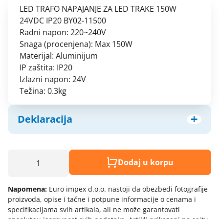
priključnice
LED TRAFO NAPAJANJE ZA LED TRAKE 150W
Termostati - sobni
24VDC IP20 BY02-11500
Nopal lux - elektroinstalacioni
Termostati - štapni
materijal
Radni napon: 220~240V
Snaga (procenjena): Max 150W
Nopal lux - interio modularni program
Materijal: Aluminijum
Nopal lux - mikro prekidači i
IP zaštita: IP20
priključnice
Izlazni napon: 24V
Nopal lux - og lux prekidači i
Težina: 0.3kg
priključnice
Nopal lux - primera prekidaci
Deklaracija
prikljucnice
Nožasti osigurači
Model:
Priključni kablovi i gajtani
Led trafo napajanje za led trake 150w 24vdc ip20
Dodaj u korpu
Produžni kablovi i podsklopovi
by02-11500
Provodnici (žice) - licnasti
Naziv i vrsta robe:
Napomena:
Euro impex d.o.o. nastoji da obezbedi fotografije
Provodnici (žice) - pun presek
proizvoda, opise i tačne i potpune informacije o cenama i
Uvoznik:
Provodnici silikonski - licnasti
specifikacijama svih artikala, ali ne može garantovati
Zemlja porekla: