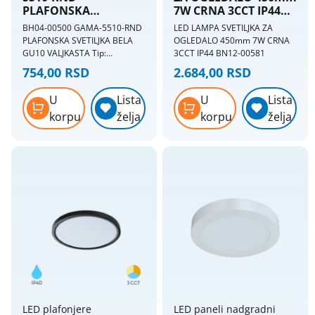
PLAFONSKA
7W CRNA 3CCT IP44
SVETILJKA BELA GU10
BN12-00581
BH04-00500 GAMA-5510-RND
LED LAMPA SVETILJKA ZA
VALJKASTA
PLAFONSKA SVETILJKA BELA
OGLEDALO 450mm 7W CRNA
GU10 VALJKASTA Tip:
3CCT IP44 BN12-00581
nadgradna Grlo: GU10 IP: IP20
754,00 RSD
2.684,00 RSD
Boja: bela Sijalica: nije
uključena, max snaga 35W
U
Lista
U
Lista
Prečnik: 55 mm Visina: 102 mm
korpu
želja
korpu
želja
Težina: 103 gr
LED plafonjere
LED paneli nadgradni