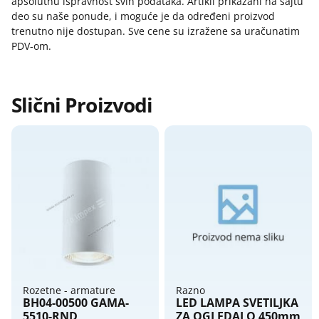
apsolutnu ispravnost svih podataka. Artikli prikazani na sajtu
Razvodne kutije og
deo su naše ponude, i moguće je da određeni proizvod
Prava potrošača:
Razvodne kutije ukopavajuce
trenutno nije dostupan. Sve cene su izražene sa uračunatim
Zagarantovana sva prava kupaca po osnovu
Razvodne table
PDV-om.
zakona o zaštiti potrošača
Razvodni ormani
Razvodnici - strujni razdelnici
Slični Proizvodi
Tajmeri i releji
Tlačne sklopke
Topljivi osigurači, osnove, umeci
Utikači i prenosne priključnice
Rozetne - armature
Razno
BH04-00500 GAMA-
LED LAMPA SVETILJKA
5510-RND
ZA OGLEDALO 450mm