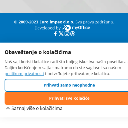
© 2009-2023 Euro impex d.o.o.
Sva prava zadržana.
Developed by
myOffice
Obaveštenje o kolačićima
Naš sajt koristi kolačiće radi što boljeg iskustva naših posetilaca.
Daljim korišćenjem sajta smatramo da ste saglasni sa našom
politikom privatnosti
i potvrđujete prihvatanje kolačića.
Prihvati samo neophodne
Prihvati sve kolačiće
Saznaj više o kolačićima