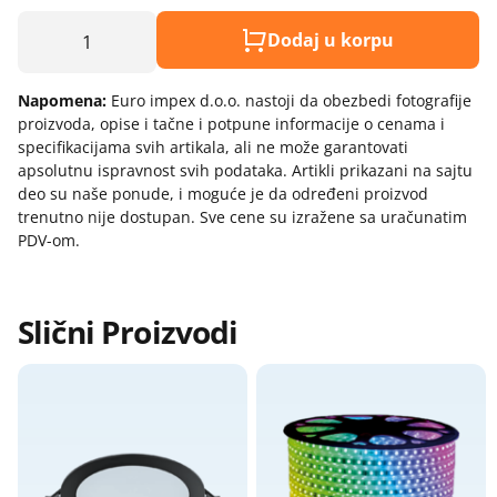
Model:
priključnice
Termostati - sobni
Led traka 20w 6500k 24v 2835 240 dioda ip20
Dodaj u korpu
Nopal lux - elektroinstalacioni
Termostati - štapni
10m bs01-01413
materijal
Naziv i vrsta robe:
Napomena:
Euro impex d.o.o. nastoji da obezbedi fotografije
Nopal lux - interio modularni program
proizvoda, opise i tačne i potpune informacije o cenama i
Uvoznik:
Nopal lux - mikro prekidači i
specifikacijama svih artikala, ali ne može garantovati
priključnice
Zemlja porekla:
apsolutnu ispravnost svih podataka. Artikli prikazani na sajtu
Nopal lux - og lux prekidači i
deo su naše ponude, i moguće je da određeni proizvod
Prava potrošača:
priključnice
trenutno nije dostupan. Sve cene su izražene sa uračunatim
Zagarantovana sva prava kupaca po osnovu
PDV-om.
Nopal lux - primera prekidaci
zakona o zaštiti potrošača
prikljucnice
Nožasti osigurači
Slični Proizvodi
Priključni kablovi i gajtani
Produžni kablovi i podsklopovi
Provodnici (žice) - licnasti
Provodnici (žice) - pun presek
Provodnici silikonski - licnasti